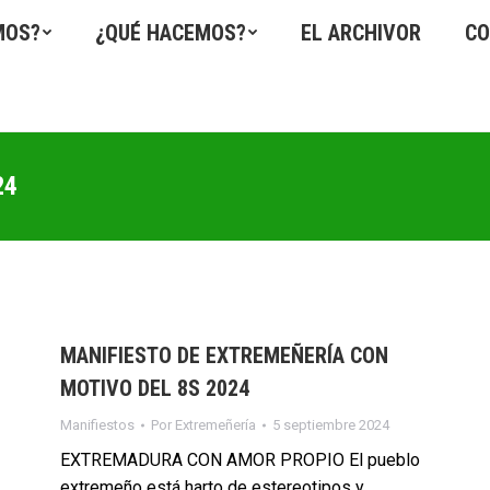
MOS?
¿QUÉ HACEMOS?
EL ARCHIVOR
CO
24
MANIFIESTO DE EXTREMEÑERÍA CON
MOTIVO DEL 8S 2024
Manifiestos
Por
Extremeñería
5 septiembre 2024
EXTREMADURA CON AMOR PROPIO El pueblo
extremeño está harto de estereotipos y