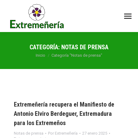
CATEGORÍA:
NOTAS DE PRENSA
Estás aquí:
Inicio
Categoría "Notas de prensa"
Extremeñería recupera el Manifiesto de
Antonio Elviro Berdeguer, Extremadura
para los Extremeños
Notas de prensa
Por
Extremeñería
27 enero 2025