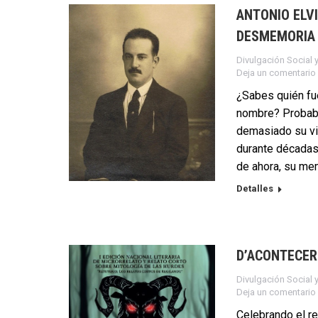
ANTONIO ELV
DESMEMORIA
Divulgación Social y
Deja un comentario
¿Sabes quién fu
nombre? Probabl
demasiado su vi
durante décadas 
de ahora, su mem
Detalles
D’ACONTECER
Divulgación Social y
Deja un comentario
Celebrando el r