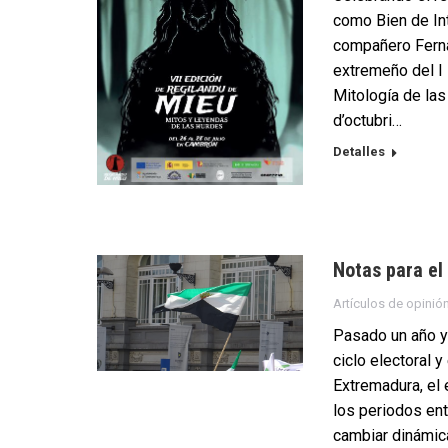
como Bien de Int
compañero Ferna
extremeño del I 
Mitología de l
d’octubri…
Detalles
Notas para el
Artículos de opinió
Pasado un año y
ciclo electoral y
Extremadura, el 
los periodos ent
cambiar dinámic