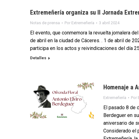
Extremeñería organiza su II Jornada Extr
Notas de prensa
Por
Extremeñería
3 abril 2024
El evento, que conmemora la revuelta jornalera de
de abril en la ciudad de Cáceres. . 1 de abril de 2
participa en los actos y reivindicaciones del día 
Detalles
Homenaje a An
Extremeñería
Por
El pasado 8 de d
Berdeguer en su 
aniversario de s
Considerado el 
Extremeñería, la