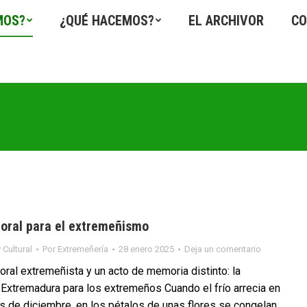
MOS?
¿QUÉ HACEMOS?
EL ARCHIVOR
CO
loral para el extremeñismo
 Cultural
Por
Extremeñería
28 enero 2025
Deja un comentario
oral extremeñista y un acto de memoria distinto: la
Extremadura para los extremeños Cuando el frío arrecia en
s de diciembre, en los pétalos de unas flores se congelan