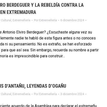
IRO BERDEGUER Y LA REBELDÍA CONTRA LA
 EN EXTREMADURA
 Cultural
,
Extremeñería
Por
Extremeñería
6 diciembre 2024
e Antonio Elviro Berdeguer? ¿Escuchaste alguna vez su
emente nadie te habló de esta figura antes o no conoces
da ni su pensamiento. No es extraño, se han esforzado
para que así sea. Sin embargo, recuerda su nombre a partir
oria es imprescindible para construir…
IS D’ANTAÑU, LEYENDAS D’OGAÑU
 Cultural
,
Extremeñería
Por
Extremeñería
3 diciembre 2024
eciente acuerdo de la Asamblea para declarar el estremeñu