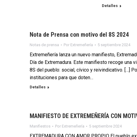
Detalles
Nota de Prensa con motivo del 8S 2024
Notas de prensa
Por
Extremeñería
5 septiembre 2024
Extremeñería lanza un nuevo manifiesto, Extremadu
Día de Extremadura. Este manifiesto recoge una vis
8S del pueblo: social, cívico y reivindicativo. […]
instituciones para que doten…
Detalles
MANIFIESTO DE EXTREMEÑERÍA CON MOTI
Manifiestos
Por
Extremeñería
5 septiembre 2024
EXTREMADURA CON AMOR PROPIO El pueblo extreme