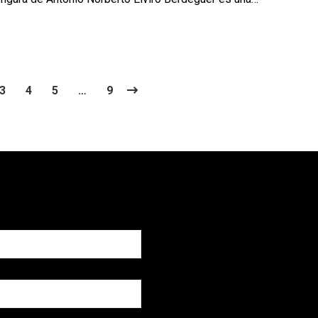
3
4
5
…
9