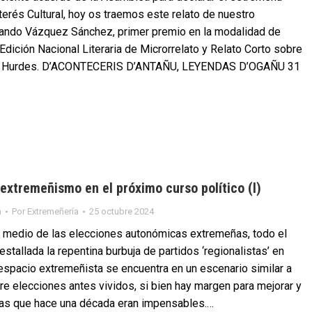
erés Cultural, hoy os traemos este relato de nuestro
ndo Vázquez Sánchez, primer premio en la modalidad de
Edición Nacional Literaria de Microrrelato y Relato Corto sobre
as Hurdes. D’ACONTECERIS D’ANTAÑU, LEYENDAS D’OGAÑU 31
 extremeñismo en el próximo curso político (I)
n
Por
Extremeñería
25 octubre 2024
 medio de las elecciones autonómicas extremeñas, todo el
 estallada la repentina burbuja de partidos ‘regionalistas’ en
espacio extremeñista se encuentra en un escenario similar a
re elecciones antes vividos, si bien hay margen para mejorar y
as que hace una década eran impensables.…