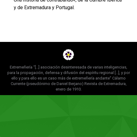
y de Extremadura y Portugal.
Extremeñería “[...] asociación desinteresada de varias inteligencias,
para la propagación, defensa y difusión del espíritu regional [...], y por
ello y para ello es un caso más de extremeñería andante” Cálamo
Currente (pseudónimo de Daniel Berjano) Revista de Extremadura,
enero de 1910.