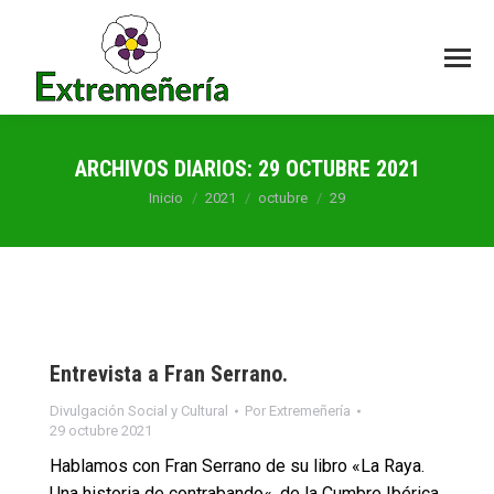
ARCHIVOS DIARIOS:
29 OCTUBRE 2021
Estás aquí:
Inicio
2021
octubre
29
Entrevista a Fran Serrano.
Divulgación Social y Cultural
Por
Extremeñería
29 octubre 2021
Hablamos con Fran Serrano de su libro «La Raya.
Una historia de contrabando«, de la Cumbre Ibérica