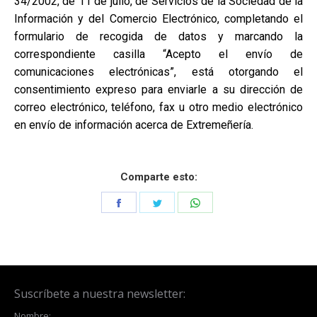
34/2002, de 11 de julio, de Servicios de la Sociedad de la
Información y del Comercio Electrónico, completando el
formulario de recogida de datos y marcando la
correspondiente casilla “Acepto el envío de
comunicaciones electrónicas”, está otorgando el
consentimiento expreso para enviarle a su dirección de
correo electrónico, teléfono, fax u otro medio electrónico
en envío de información acerca de Extremeñería.
Comparte esto:
Share
Share
Share
on
on
on
Facebook
Twitter
WhatsApp
Suscríbete a nuestra newsletter:
Nombre: