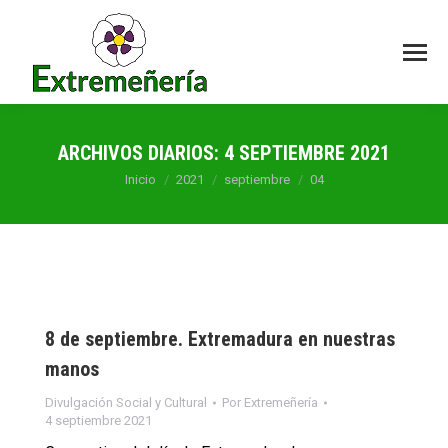
ARCHIVOS DIARIOS:
4 SEPTIEMBRE 2021
Estás aquí:
Inicio
2021
septiembre
04
8 de septiembre. Extremadura en nuestras
manos
Divulgación Social y Cultural
Por
Extremeñería
4 septiembre 2021