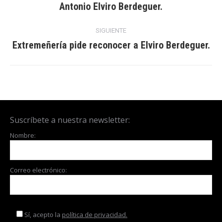
entre
Antonio Elviro Berdeguer.
Publicación
anterior:
publicaciones
SIGUIENTE
Extremeñería pide reconocer a Elviro Berdeguer.
Publicación
siguiente:
Suscríbete a nuestra newsletter:
Nombre:
Correo electrónico:
Sí, acepto la
política de privacidad.