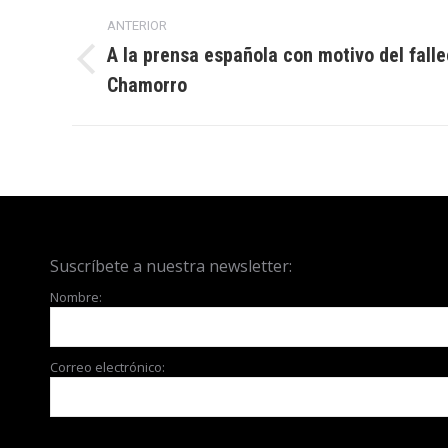
Navegación
ANTERIOR
entre
A la prensa española con motivo del fall
Publicación
Chamorro
publicaciones
anterior:
Suscríbete a nuestra newsletter:
Nombre:
Correo electrónico: