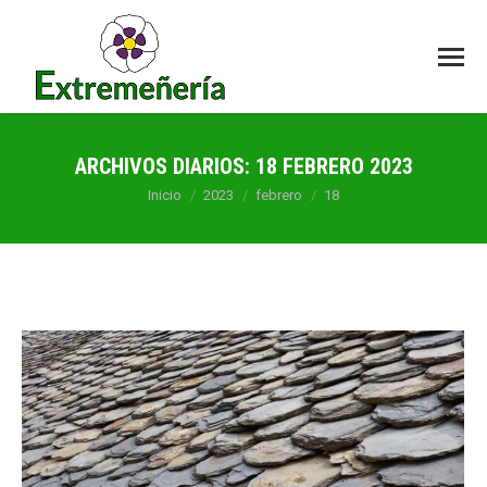
ARCHIVOS DIARIOS:
18 FEBRERO 2023
Estás aquí:
Inicio
2023
febrero
18