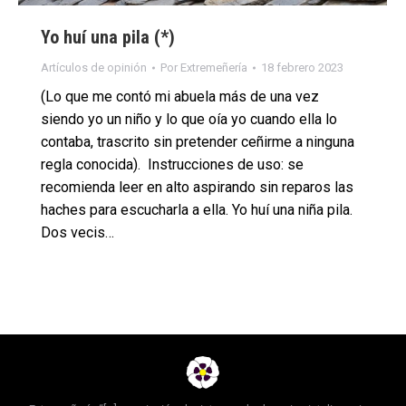
Yo huí una pila (*)
Artículos de opinión
Por
Extremeñería
18 febrero 2023
(Lo que me contó mi abuela más de una vez
siendo yo un niño y lo que oía yo cuando ella lo
contaba, trascrito sin pretender ceñirme a ninguna
regla conocida). Instrucciones de uso: se
recomienda leer en alto aspirando sin reparos las
haches para escucharla a ella. Yo huí una niña pila.
Dos vecis…