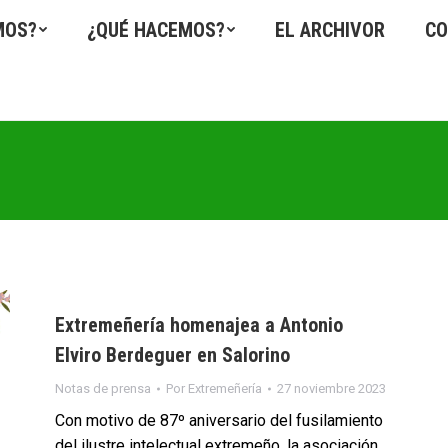
MOS?
¿QUÉ HACEMOS?
EL ARCHIVOR
CO
Extremeñería homenajea a Antonio
Elviro Berdeguer en Salorino
Notas de prensa
Por
Extremeñería
27 noviembre 2023
Con motivo de 87º aniversario del fusilamiento
del ilustre intelectual extremeño, la asociación