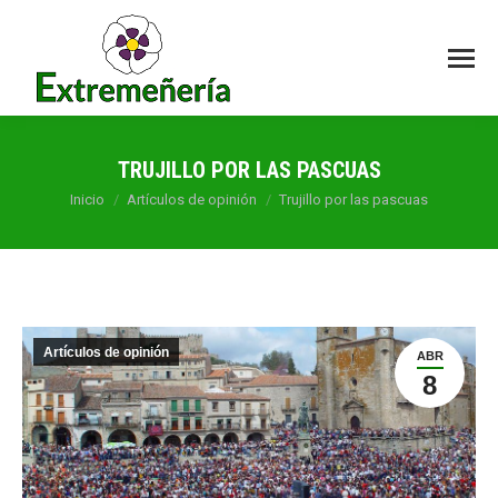
TRUJILLO POR LAS PASCUAS
Estás aquí:
Inicio
Artículos de opinión
Trujillo por las pascuas
Artículos de opinión
ABR
8