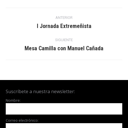
Navegación
ANTERIOR
entre
I Jornada Extremeñista
Publicación
anterior:
publicaciones
SIGUIENTE
Mesa Camilla con Manuel Cañada
Publicación
siguiente:
Suscríbete a nuestra newsletter:
Nombre:
Correo electrónico: