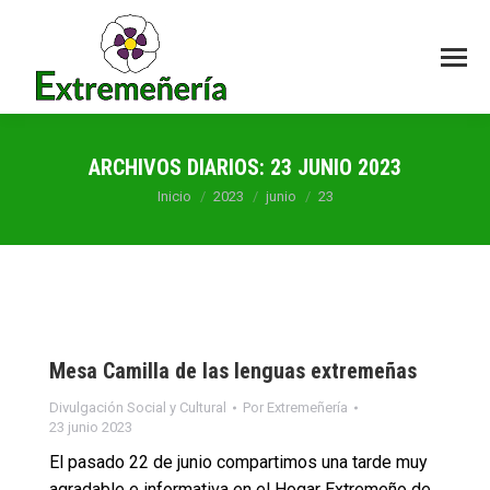
ARCHIVOS DIARIOS:
23 JUNIO 2023
Estás aquí:
Inicio
2023
junio
23
Mesa Camilla de las lenguas extremeñas
Divulgación Social y Cultural
Por
Extremeñería
23 junio 2023
El pasado 22 de junio compartimos una tarde muy
agradable e informativa en el Hogar Extremeño de