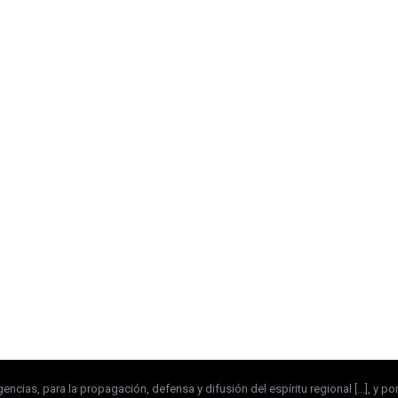
igencias, para la propagación, defensa y difusión del espíritu regional [...], y