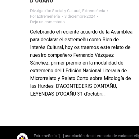
D’OGAÑU
Divulgación Social y Cultural
,
Extremeñería
Por
Extremeñería
3 diciembre 2024
Deja un comentario
Celebrando el reciente acuerdo de la Asamblea
para declarar el estremeñu como Bien de
Interés Cultural, hoy os traemos este relato de
nuestro compañero Fernando Vázquez
Sánchez, primer premio en la modalidad de
extremeño del I Edición Nacional Literaria de
Microrrelato y Relato Corto sobre Mitología de
las Hurdes. D’ACONTECERIS D’ANTAÑU,
LEYENDAS D’OGAÑU 31 d’octubri…
Extremeñería “[...] asociación desinteresada de varias intel