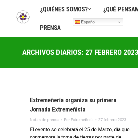
¿QUIÉNES SOMOS?
¿QUÉ PENSA
Español
PRENSA
ARCHIVOS DIARIOS:
27 FEBRERO 202
Extremeñería organiza su primera
Jornada Extremeñista
Notas de prensa
Por
Extremeñería
27 febrero 2023
El evento se celebrará el 25 de Marzo, día que
conmemora la toma de tierras por parte de