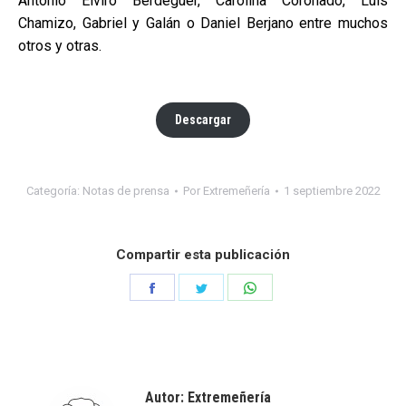
Antonio Elviro Berdeguer, Carolina Coronado, Luis
Chamizo, Gabriel y Galán o Daniel Berjano entre muchos
otros y otras.
Descargar
Categoría:
Notas de prensa
Por
Extremeñería
1 septiembre 2022
Compartir esta publicación
Share
Share
Share
on
on
on
Facebook
Twitter
WhatsApp
Autor:
Extremeñería