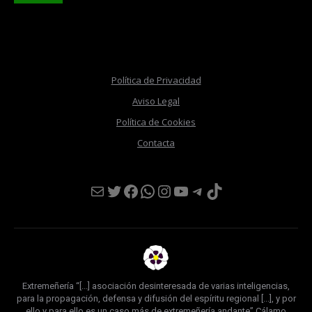
Política de Privacidad
Aviso Legal
Política de Cookies
Contacta
Mail
Twitter
Facebook
WhatsApp
Instagram
YouTube
Telegram
TikTok
Extremeñería “[...] asociación desinteresada de varias inteligencias,
para la propagación, defensa y difusión del espíritu regional [...], y por
ello y para ello es un caso más de extremeñería andante” Cálamo