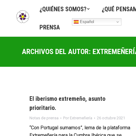
¿QUIÉNES SOMOS?
¿QUÉ PENSA
Español
PRENSA
ARCHIVOS DEL AUTOR:
EXTREMEÑERÍ
El iberismo extremeño, asunto
prioritario.
Notas de prensa
Por
Extremeñería
26 octubre 2021
“Con Portugal sumamos”, lema de la plataforma
Extremeñería para la Cumbre Ibérica que se